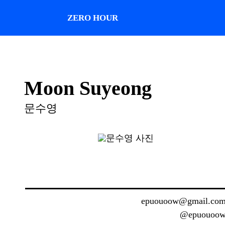
ZERO HOUR
Moon Suyeong
문수영
epuouoow@gmail.co
@epuouoo