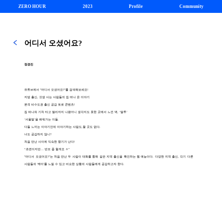
ZERO HOUR
2023
Profile
Community
어디서 오셨어요?
정경진
유튜브에서 "어디서 오셨어요?"를 검색해보세요!
지방 출신, 갓생 사는 사람들의 집 떠나 온 이야기
본격 비수도권 출신 공감 토로 콘텐츠!
집 떠나와 기차 타고 멀리까지 나왔더니 생각지도 못한 곳에서 느낀 벽, ‘말투’
‘서울말’을 배워가는 이들.
다들 느끼는 이야기인데 이야기하는 사람도,할 곳도 없다.
너도 공감하지 않니?
처음 만난 사이에 익숙한 향기가 난다!
“초면이지만… 반모 좀 할게요 ㅎ”
"어디서 오셨어요?"는 처음 만난 두 사람이 대화를 통해 같은 지역 출신을 확인하는 웹 예능이다. 다양한 지역 출신, 각기 다른
사람들의 '케미'를 느낄 수 있고 비슷한 상황의 사람들에게 공감하고자 한다.